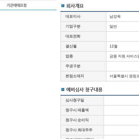
대표이사
남강욱
기업구분
일반
대표전화
결산월
12월
업종
금융 지원 서비스
주권구분
본점소재지
서울특별시 영등포
심사청구일
청구시 매출액
청구시 순이익
청구시 최대주주