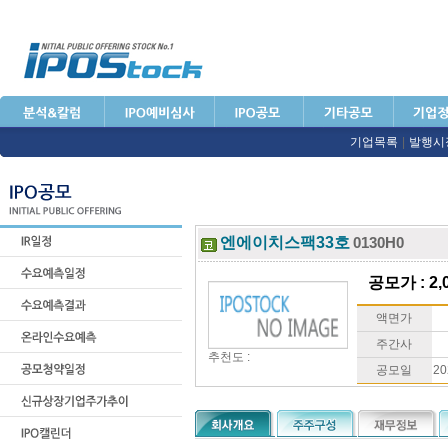
기업목록
|
발행시
엔에이치스팩33호
0130H0
공모가 : 2,
액면가
주간사
추천도 :
공모일
20