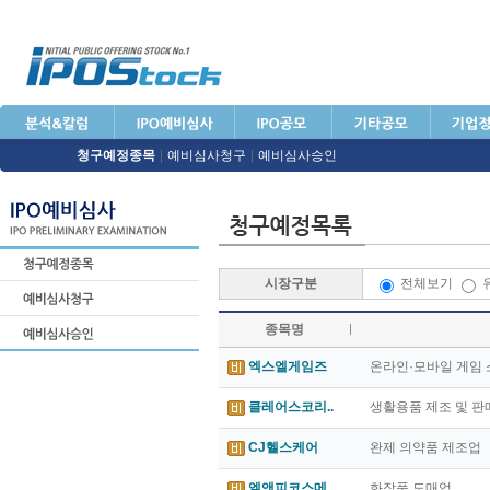
청구예정종목
|
예비심사청구
|
예비심사승인
시장구분
전체보기
종목명
엑스엘게임즈
온라인·모바일 게임 
클레어스코리..
생활용품 제조 및 판
CJ헬스케어
완제 의약품 제조업
엘앤피코스메..
화장품 도매업