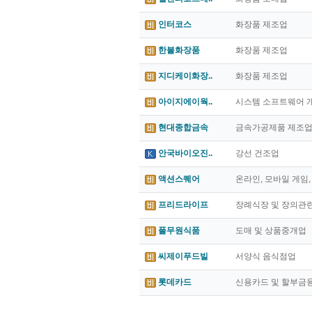
인터코스
화장품 제조업
한불화장품
화장품 제조업
지디케이화장..
화장품 제조업
아이지에이웍..
시스템 소프트웨어 개
현대종합금속
금속가공제품 제조
안국바이오진..
강선 건조업
액션스퀘어
온라인, 모바일 게임,
프리드라이프
장례식장 및 장의관
풀무원식품
도매 및 상품중개업
씨제이푸드빌
서양식 음식점업
롯데카드
신용카드 및 할부금