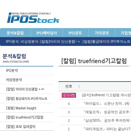
IPO분석
|
비상장분석
|
[칼럼]마리의 단신종합+∝
|
[칼럼]황금돼지의 IPO투자노트
번호
[공지] trufriend 기고칼럼 게
『하이일드』 소문난 잔치..
(4)
4
『제일모직』 성공적인 공모주 
3
『삼성SDS』 공모주 투자전략
2
『파티게임즈』파티는 끝났다
1