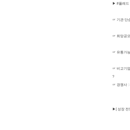
▶ #폴레드
☞ 기관 단순
☞ 희망공모가
☞ 유통가능 
☞ 비교기업
?
☞ 경쟁사 :
▶[ 성장 전망