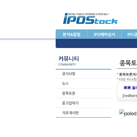
*
종목토론게
* 다만 지나
▣▣ 폴레
[redhor