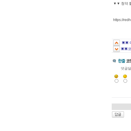
▼▼ 청약 
https://red
▣▣ 
▣▣코
댓글