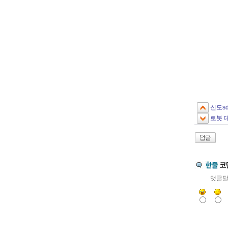
나이와
신도s
로봇 
댓글