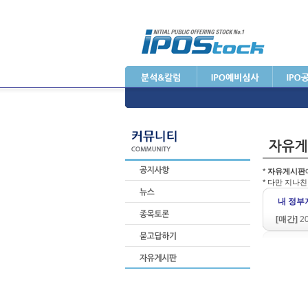
*
자유게시판
* 다만 지나
내 정부
[매간]
20