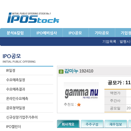
기업목록
|
발행시
감마누
192410
공모가 : 11
액면가
주간사
추천도 :
공모일
20