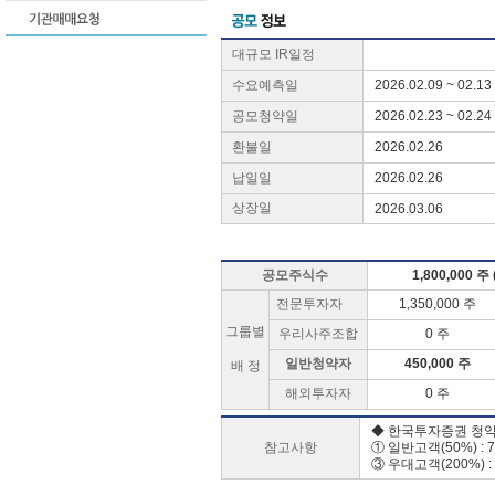
대규모 IR일정
수요예측일
2026.02.09 ~ 02.13
공모청약일
2026.02.23 ~ 02.24
환불일
2026.02.26
납일일
2026.02.26
상장일
2026.03.06
공모주식수
1,800,000 주
전문투자자
1,350,000 주
그룹별
우리사주조합
0 주
일반청약자
450,000 주
배 정
해외투자자
0 주
◆ 한국투자증권 청
참고사항
① 일반고객(50%) : 7
③ 우대고객(200%) :