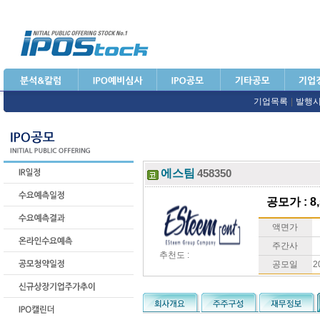
기업목록
|
발행
에스팀
458350
공모가 : 8,
액면가
주간사
추천도 :
공모일
2