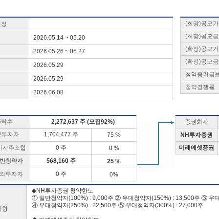
(희망)공모
일정
(희망)공모
2026.05.14 ~ 05.20
(확정)공모
2026.05.26 ~ 05.27
(확정)공모
2026.05.29
청약증거금
2026.05.29
청약경쟁률
2026.06.08
주식수
2,272,637 주 (모집92%)
증권회사
문투자자
1,704,477 주
75 %
NH투자증권
리사주조합
0 주
미래에셋증권
0 %
반청약자
568,160 주
25 %
외투자자
0 주
0%
◆NH투자증권 청약한도
① 일반청약자(100%) : 9,000주 ② 우대청약자(150%) : 13,500주 ③ 우대
④ 우대청약자(250%) : 22,500주 ⑤ 우대청약자(300%) : 27,000주
사항