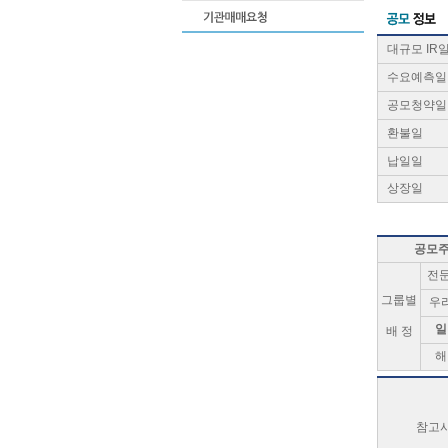
대규모 IR
수요예측일
공모청약일
환불일
납일일
상장일
공모
전
그룹별
우
일
배 정
해
참고