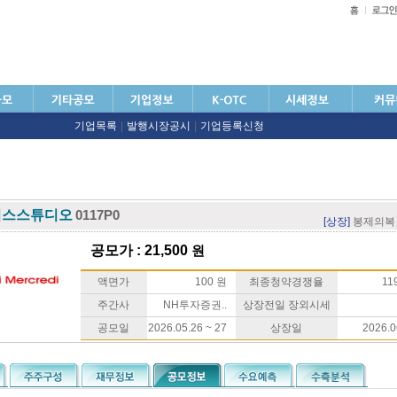
기업목록
|
발행시장공시
|
기업등록신청
피스스튜디오
0117P0
[상장]
봉제의복
공모가 : 21,500
원
액면가
100 원
최종청약경쟁율
119
주간사
NH투자증권..
상장전일 장외시세
공모일
2026.05.26 ~ 27
상장일
2026.0