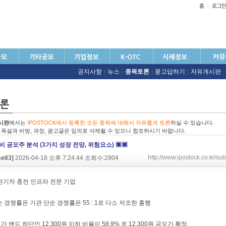
공지사항
|
뉴스
|
종목토론
|
묻고답하기
|
자유게시판
시판
에서는
IPOSTOCK에서 등록한 모든 종목에 대해서 자유롭게 토론
하실 수 있습니다.
친 욕설과 비방, 과장, 광고글은 임의로 삭제될 수 있으니 참조하시기 바랍니다.
 공모주 분석 (3가지 성장 전망, 위험요소) ▣▣
http://www.ipostock.co.kr/
se83]
2026-04-18 오후 7:24:44 조회수:2904
: 전기차 충전 인프라 전문 기업
순 경쟁률은 기관 단순 경쟁률은 55 : 1로 다소 저조한 흥행
 밴드 하단인 12,300원 이하 비율이 58.9% 로 12,300원 공모가 확정