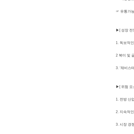
☞ 유통가능 
▶[ 성장 전망
1. 독보적
2 북미 및
3. ‘채비
▶[ 위험 요소
1. 전방 
2. 지속적
3. 시장 