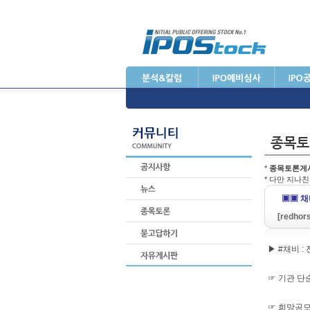
*
종목토론게
* 다만 지나
▣▣ 채비
[redhor
▶ #채비 
☞ 기관 단
☞ 희망공모가