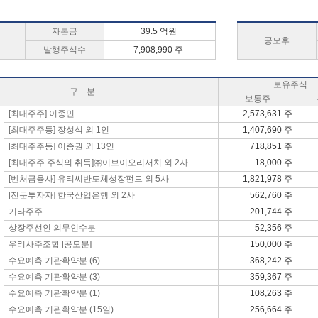
자본금
39.5 억원
공모후
발행주식수
7,908,990 주
보유주식
구 분
보통주
[최대주주] 이종민
2,573,631 주
[최대주주등] 장성식 외 1인
1,407,690 주
[최대주주등] 이종권 외 13인
718,851 주
[최대주주 주식의 취득]㈜이브이오리서치 외 2사
18,000 주
[벤처금융사] 유티씨반도체성장펀드 외 5사
1,821,978 주
[전문투자자] 한국산업은행 외 2사
562,760 주
기타주주
201,744 주
상장주선인 의무인수분
52,356 주
우리사주조합 [공모분]
150,000 주
수요예측 기관확약분 (6)
368,242 주
수요예측 기관확약분 (3)
359,367 주
수요예측 기관확약분 (1)
108,263 주
수요예측 기관확약분 (15일)
256,664 주