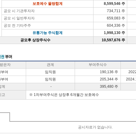
보호예수 물량합계
8,599,546 주
공모 시 기관투자자
734,711 주
공모 시 일반투자자
659,083 주
공모 전 기타주주
604,336 주
유통가능 주식합계
1,998,130 주
공모후 상장주식수
10,597,676 주
받은자
관계
부여주식수
차부여
임직원
190,136 주
2022
차부여
임직원
205,344 주
2024.
합계
-
395,480 주
비고
※ 1차부여주식은 상장후 6개월간 보호예수
공시자료가 없습니다.