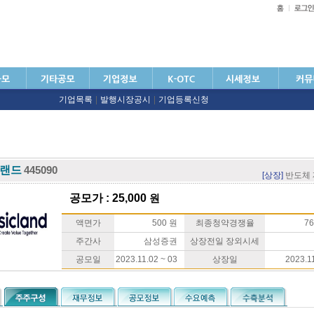
기업목록
|
발행시장공시
|
기업등록신청
랜드
445090
[상장]
반도체
공모가 : 25,000
원
액면가
500 원
최종청약경쟁율
76
주간사
삼성증권
상장전일 장외시세
공모일
2023.11.02 ~ 03
상장일
2023.1