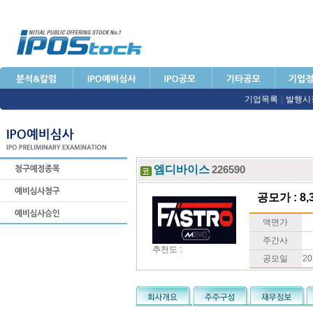
기업목록
|
발행시
엠디바이스
226590
공모가 : 8,
액면가
주간사
추천도 :
공모일
20